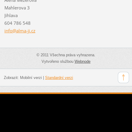
Mahlerova 3
Jihlava
604 786 548
info@alm
a-ji.cz
© 2011 Všechna práva vyhrazena.
Vytvořeno službou
Webnode
Zobrazit:
Mobilní verzi
|
Standardní verzi