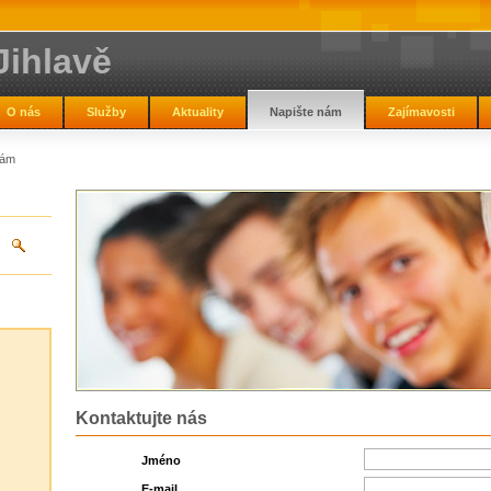
Jihlavě
O nás
Služby
Aktuality
Napište nám
Zajímavosti
nám
Kontaktujte nás
Jméno
E-mail