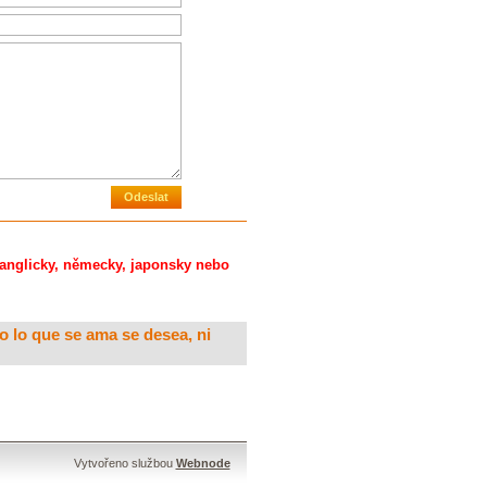
, anglicky, německy, japonsky nebo
 lo que se ama se desea, ni
Vytvořeno službou
Webnode