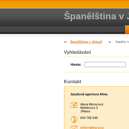
Španělština v 
Španělština v Jihlavě
Napište 
Vyhledávání
Hledat:
Kontakt
Jazyková agentura Alma
Alena Mezerová
Mahlerova 3
Jihlava
604 786 548
info@alm
a-ji.cz