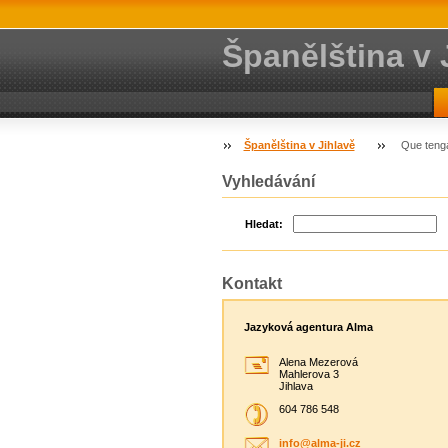
Španělština v 
Španělština v Jihlavě
Que tenga
Vyhledávání
Hledat:
Kontakt
Jazyková agentura Alma
Alena Mezerová
Mahlerova 3
Jihlava
604 786 548
info@alm
a-ji.cz