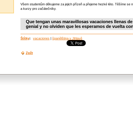
Všem studentům děkujeme za jejich přízeň a přejeme hezké léto. Těšíme se na
a kurzy pro začátečníky.
Que tengan unas maravillosas vacaciones llenas de 
genial y no olviden que les esperamos de vuelta co
Štítky
:
vacaciones
|
španělština v Jihlavě
Zpět