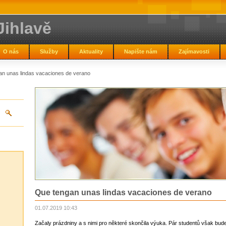
Jihlavě
O nás
Služby
Aktuality
Napište nám
Zajímavosti
n unas lindas vacaciones de verano
Que tengan unas lindas vacaciones de verano
01.07.2019 10:43
Začaly prázdniny a s nimi pro některé skončila výuka. Pár studentů však bude