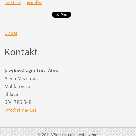
čínština
|
Jennifer
« Zpět
Kontakt
Jazyková agentura Alma
Alena Mezerová
Mahlerova 3
Jihlava
604 786 548
info@alm
a-ji.cz
© 2011 Všechna práva vyhrazena.