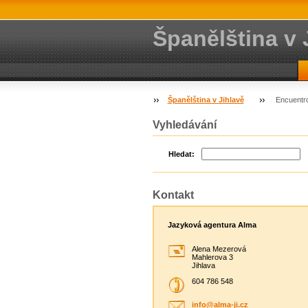
Španělština v 
Španělština v Jihlavě
Encuentr
Vyhledávání
Hledat:
Kontakt
Jazyková agentura Alma
Alena Mezerová
Mahlerova 3
Jihlava
604 786 548
info@alm
a-ji.cz