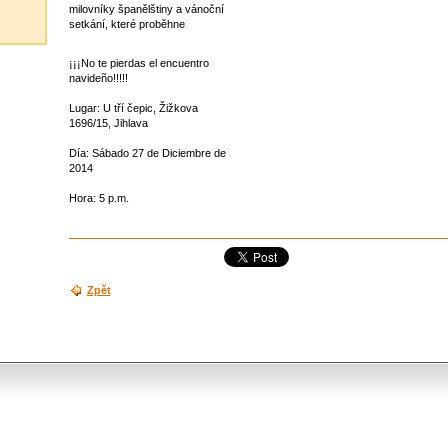
milovníky španělštiny a vánoční
setkání, které proběhne
¡¡¡No te pierdas el encuentro
navideño!!!!!
Lugar: U tří čepic, Žižkova
1696/15, Jihlava
Día: Sábado 27 de Diciembre de
2014
Hora: 5 p.m.
Zpět