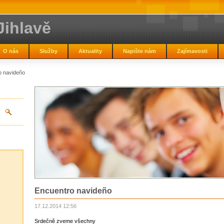
Jihlavě
O nás
Služby
Aktuality
Napište nám
Zajímavosti
o navideño
Encuentro navideño
17.12.2014 12:56
Srdečně zveme všechny