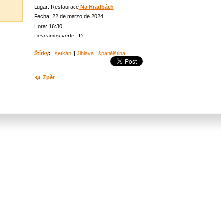
Lugar: Restaurace
Na Hradbách
Fecha: 22 de marzo de 2024
Hora: 16:30
Deseamos verte :-D
Štítky
:
setkání
|
Jihlava
|
španělština
Zpět