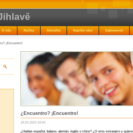
Jihlavě
O nás
Služby
Aktuality
Napište nám
Zajímavosti
ro? ¡Encuentro!
¿Encuentro? ¡Encuentro!
18.03.2024 18:50
¿Hablas espaňol, italiano, alemán, inglés o chino? ¿O eres extranjero y quier