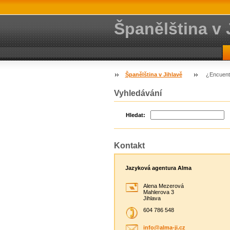
Španělština v 
Španělština v Jihlavě
¿Encuent
Vyhledávání
Hledat:
Kontakt
Jazyková agentura Alma
Alena Mezerová
Mahlerova 3
Jihlava
604 786 548
info@alm
a-ji.cz